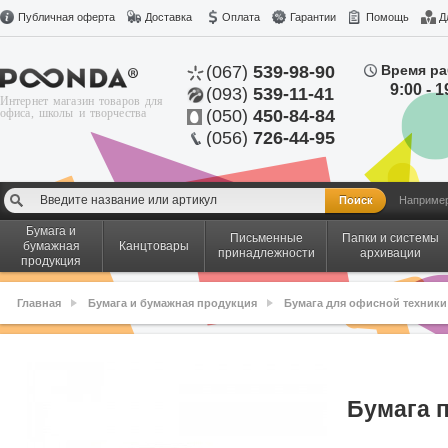
Публичная оферта
Доставка
Оплата
Гарантии
Помощь
Д
(067)
539-98-90
Время ра
9:00 - 1
(093)
539-11-41
Интернет магазин товаров для
офиса, школы и творчества
(050)
450-84-84
(056)
726-44-95
Наприме
Бумага и
Письменные
Папки и системы
бумажная
Канцтовары
принадлежности
архивации
продукция
Главная
Бумага и бумажная продукция
Бумага для офисной техники
Бумага п