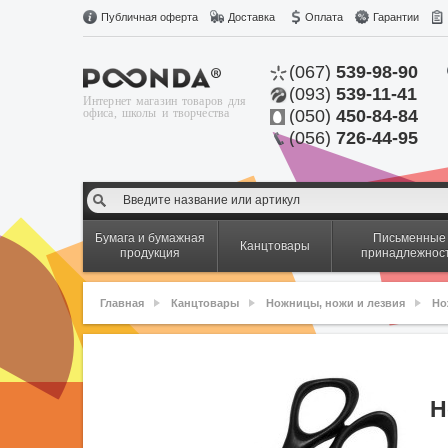
Публичная оферта
Доставка
Оплата
Гарантии
(067)
539-98-90
(093)
539-11-41
Интернет магазин товаров для
офиса, школы и творчества
(050)
450-84-84
(056)
726-44-95
Бумага и бумажная
Письменные
Канцтовары
продукция
принадлежнос
Главная
Канцтовары
Ножницы, ножи и лезвия
Но
Н