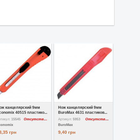
В избранное
В избранное
В 
ож канцелярский 9мм
Нож канцелярский 9мм
Нож канце
conomix 40515 пластико...
BuroMax 4631 пластиков...
Economix 4
ртикул:
15545
Отсутствует
Артикул:
5953
Отсутствует
Артикул:
135
conomix
BuroMax
Economix
3,35 грн
9,40 грн
60,20 грн