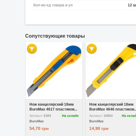
Кол-во ед товара в уп
12 ш
Cопутствующие товары
В избранное
В избранное
Нож канцелярский 18мм
Нож канцелярский 18мм
BuroMax 4617 пластиков...
BuroMax 4646 пластиков..
Артикул:
6384
На складе
Артикул:
16854
На скла
BuroMax
BuroMax
54,70 грн
14,90 грн