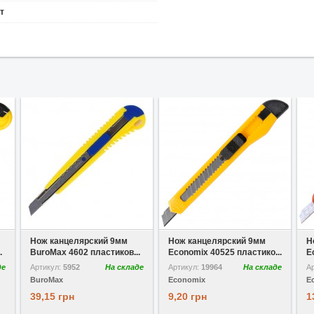
т
В избранное
В избранное
Нож канцелярский 9мм
Нож канцелярский 9мм
Н
.
BuroMax 4602 пластиков...
Economix 40525 пластико...
E
де
Артикул:
5952
На складе
Артикул:
19964
На складе
А
BuroMax
Economix
E
39,15 грн
9,20 грн
1