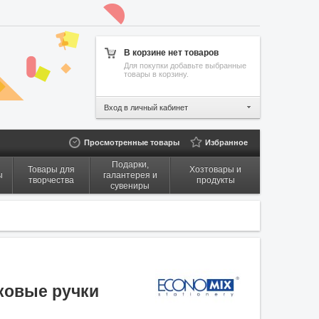
В корзине нет товаров
Для покупки добавьте выбранные
товары в корзину.
Вход в личный кабинет
Просмотренные товары
Избранное
Подарки,
Товары для
Хозтовары и
ы
галантерея и
творчества
продукты
сувениры
ковые ручки