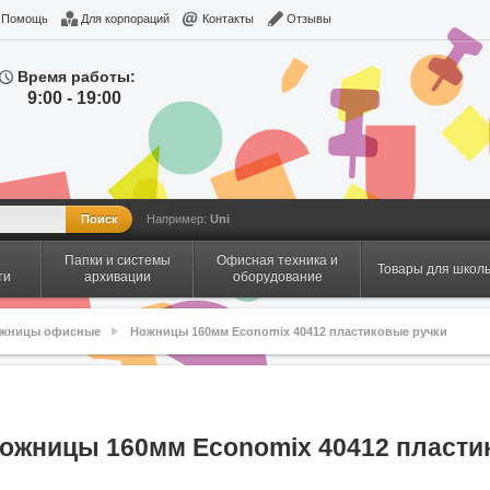
Помощь
Для корпораций
Контакты
Отзывы
Время работы:
9:00 - 19:00
Например:
Uni
Папки и системы
Офисная техника и
Товары для школ
ти
архивации
оборудование
жницы офисные
Ножницы 160мм Economix 40412 пластиковые ручки
ожницы 160мм Economix 40412 пласти