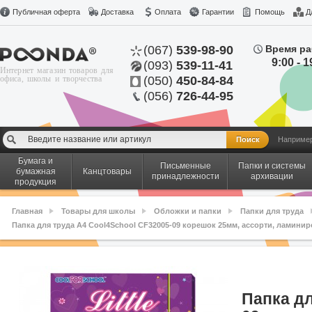
Публичная оферта
Доставка
Оплата
Гарантии
Помощь
Д
(067)
539-98-90
Время ра
9:00 - 1
(093)
539-11-41
Интернет магазин товаров для
офиса, школы и творчества
(050)
450-84-84
(056)
726-44-95
Наприме
Бумага и
Письменные
Папки и системы
бумажная
Канцтовары
принадлежности
архивации
продукция
Главная
Товары для школы
Обложки и папки
Папки для труда
Папка для труда A4 Cool4School CF32005-09 корешок 25мм, ассорти, ламинир
Папка дл