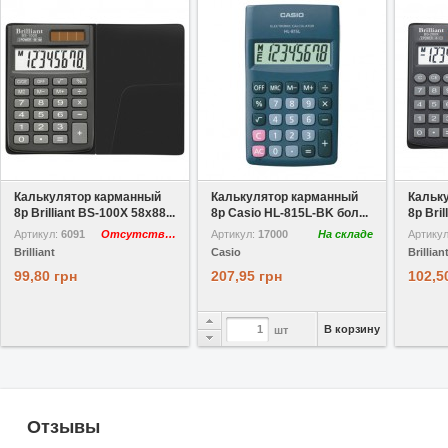
В избранное
В избранное
Калькулятор карманный
Калькулятор карманный
Кальк
8р Brilliant BS-100Х 58х88...
8р Casio HL-815L-BK бол...
8р Bril
Артикул:
6091
Отсутствует
Артикул:
17000
На складе
Артику
Brilliant
Casio
Brillian
99,80 грн
207,95 грн
102,5
В корзину
шт
Отзывы