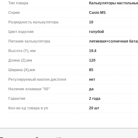
Тип товара
Калькуляторы настольны
Серия
Casio MS
Разрядность калькулятора
10
Цвет изделия
голубой
Питание калькулятора
литиевая+солнечная бата
Высота (Y), мм
19.4
Длина (Z),мм
120
Ширина (X),мм
85
Регулируемый наклон дисплея
нет
Наличие клавиши "00"
да
Гарантия
2 года
Кол-во ед товара в уп
20 шт