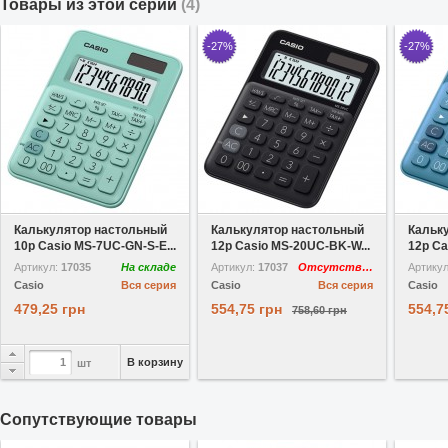
Товары из этой серии
(4)
-27%
-27%
В избранное
В избранное
Калькулятор настольный
Калькулятор настольный
Кальк
10р Casio MS-7UC-GN-S-E...
12р Casio MS-20UC-BK-W...
12р Ca
Артикул:
17035
На складе
Артикул:
17037
Отсутствует
Артику
Casio
Вся серия
Casio
Вся серия
Casio
479,25 грн
554,75 грн
554,7
758,60 грн
В корзину
шт
Cопутствующие товары