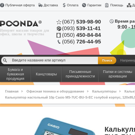
Публичная оферта
Доставка
Оплата
Гарантии
Помощь
Д
(067)
539-98-90
Время ра
9:00 - 1
(093)
539-11-41
Интернет магазин товаров для
офиса, школы и творчества
(050)
450-84-84
(056)
726-44-95
Наприме
Бумага и
Письменные
Папки и системы
бумажная
Канцтовары
принадлежности
архивации
продукция
Главная
Офисная техника и оборудование
Калькуляторы
Кальк
Калькулятор настольный 10р Casio MS-7UC-BU-S-EC голубой корпус, 120х85,
Калькул