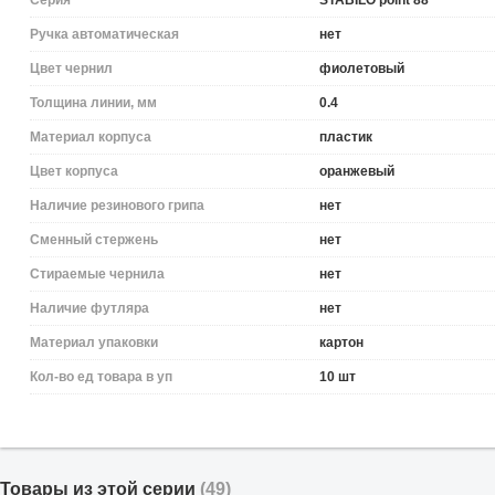
Серия
STABILO point 88
Ручка автоматическая
нет
Цвет чернил
фиолетовый
Толщина линии, мм
0.4
Материал корпуса
пластик
Цвет корпуса
оранжевый
Наличие резинового грипа
нет
Сменный стержень
нет
Стираемые чернила
нет
Наличие футляра
нет
Материал упаковки
картон
Кол-во ед товара в уп
10 шт
Товары из этой серии
(49)