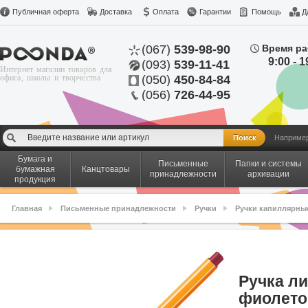
Публичная оферта
Доставка
Оплата
Гарантии
Помощь
Д
(067)
539-98-90
Время ра
9:00 - 1
(093)
539-11-41
Интернет магазин товаров для
офиса, школы и творчества
(050)
450-84-84
(056)
726-44-95
Наприме
Бумага и
Письменные
Папки и системы
бумажная
Канцтовары
принадлежности
архивации
продукция
Главная
Письменные принадлежности
Ручки
Ручки капиллярны
Ручка лин
фиолето