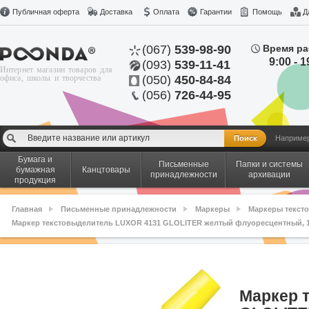
Публичная оферта
Доставка
Оплата
Гарантии
Помощь
Д
(067)
539-98-90
Время ра
9:00 - 1
(093)
539-11-41
Интернет магазин товаров для
офиса, школы и творчества
(050)
450-84-84
(056)
726-44-95
Наприме
Бумага и
Письменные
Папки и системы
бумажная
Канцтовары
принадлежности
архивации
продукция
Главная
Письменные принадлежности
Маркеры
Маркеры текст
Маркер текстовыделитель LUXOR 4131 GLOLITER желтый флуоресцентный, 1
Маркер 