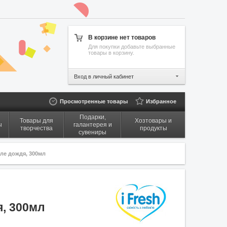
В корзине нет товаров
Для покупки добавьте выбранные
товары в корзину.
Вход в личный кабинет
Просмотренные товары
Избранное
Подарки,
Товары для
Хозтовары и
ы
галантерея и
творчества
продукты
сувениры
ле дождя, 300мл
я, 300мл