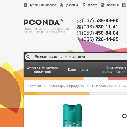
Публичная оферта
Доставка
Оплата
Гарантии
(067)
539-98-90
(093)
539-11-41
Интернет магазин товаров для
офиса, школы и творчества
(050)
450-84-84
(056)
726-44-95
Бумага и бумажная
Письменные
Канцтовары
продукция
принадлежнос
Главная
Хозтовары и продукты
Бытовая химия
О
О