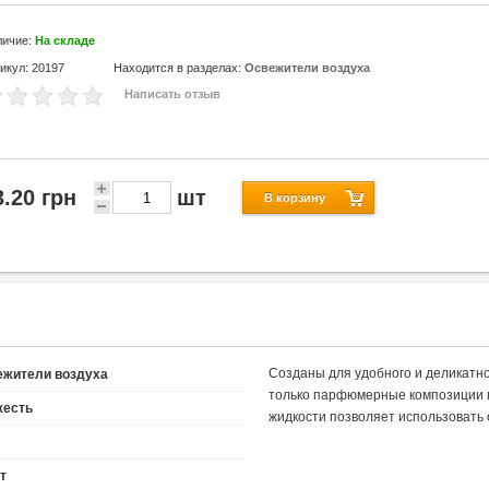
личие:
На складе
икул: 20197
Находится в разделах:
Освежители воздуха
Написать отзыв
3.20 грн
шт
B корзину
Созданы для удобного и деликатно
ежители воздуха
только парфюмерные композиции п
жесть
жидкости позволяет использовать
т