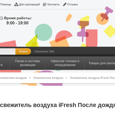
Помощь
Для корпораций
Контакты
Отзывы
Время работы:
9:00 - 19:00
Например:
Uni
Папки и системы
Офисная техника и
Товары для школ
ти
архивации
оборудование
свежители воздуха
Освежители воздуха
Освежитель воздуха iFresh Пос
свежитель воздуха iFresh После дожд