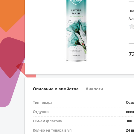
На
Арт
7
Описание и свойства
Аналоги
Тип товара
Осв
Отдушка
све
Объем флакона
300
Кол-во ед товара в уп
24 ш