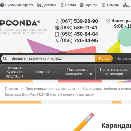
Публичная оферта
Доставка
Оплата
Гарантии
Помощь
Д
(067)
539-98-90
Время ра
9:00 - 1
(093)
539-11-41
Интернет магазин товаров для
офиса, школы и творчества
(050)
450-84-84
(056)
726-44-95
Наприме
Бумага и
Письменные
Папки и системы
бумажная
Канцтовары
принадлежности
архивации
продукция
Главная
Письменные принадлежности
Карандаши, грифели и точил
Карандаш BuroMax 8515 HВ желтый корпус, с ластиком
Каранда