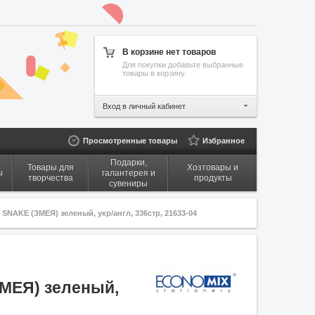
В корзине нет товаров
Для покупки добавьте выбранные
товары в корзину.
Вход в личный кабинет
Просмотренные товары
Избранное
Подарки,
Товары для
Хозтовары и
ы
галантерея и
творчества
продукты
сувениры
SNAKE (ЗМЕЯ) зеленый, укр/англ, 336стр, 21633-04
ЗМЕЯ) зеленый,