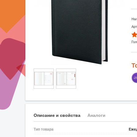
Нал
Арт
Гол
Т
-2
Описание и свойства
Аналоги
Тип товара
Еже