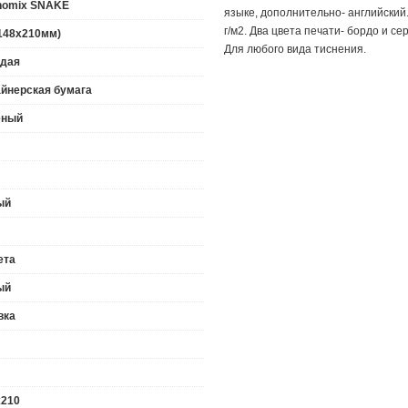
nomix SNAKE
языке, дополнительно- английский
г/м2. Два цвета печати- бордо и с
148х210мм)
Для любого вида тиснения.
рдая
йнерская бумага
еный
ый
ета
ый
вка
x210