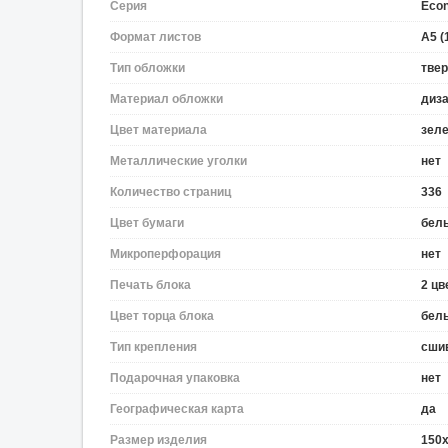
Серия
Eco
Формат листов
A5 (
Тип обложки
тве
Материал обложки
диза
Цвет материала
зел
Металлические уголки
нет
Количество страниц
336
Цвет бумаги
бел
Микроперфорация
нет
Печать блока
2 цв
Цвет торца блока
бел
Тип крепления
сши
Подарочная упаковка
нет
Географическая карта
да
Размер изделия
150