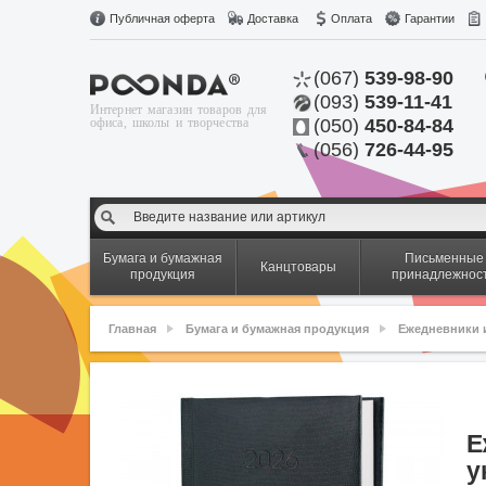
Публичная оферта
Доставка
Оплата
Гарантии
(067)
539-98-90
(093)
539-11-41
Интернет магазин товаров для
офиса, школы и творчества
(050)
450-84-84
(056)
726-44-95
Бумага и бумажная
Письменные
Канцтовары
продукция
принадлежнос
Главная
Бумага и бумажная продукция
Ежедневники 
Е
у