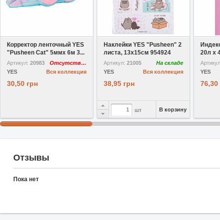
В избранное
В избранное
Корректор ленточный YES
Наклейки YES "Pusheen" 2
Индек
"Pusheen Cat" 5ммx 6м 3...
листа, 13х15см 954924
20л х 4
Артикул:
20983
Отсутствует
Артикул:
21005
На складе
Артику
YES
Вся коллекция
YES
Вся коллекция
YES
30,50 грн
38,95 грн
76,30
В корзину
шт
Отзывы
Пока нет