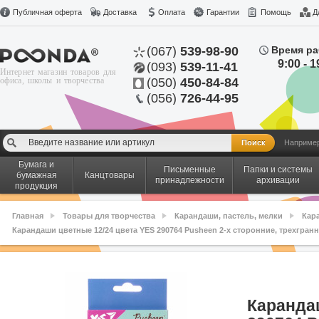
Публичная оферта
Доставка
Оплата
Гарантии
Помощь
Д
(067)
539-98-90
Время ра
9:00 - 1
(093)
539-11-41
Интернет магазин товаров для
офиса, школы и творчества
(050)
450-84-84
(056)
726-44-95
Наприме
Бумага и
Письменные
Папки и системы
бумажная
Канцтовары
принадлежности
архивации
продукция
Главная
Товары для творчества
Карандаши, пастель, мелки
Кар
Карандаши цветные 12/24 цвета YES 290764 Pusheen 2-х сторонние, трехгран
Каранда