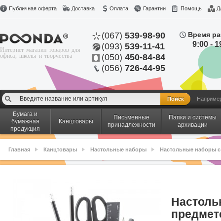
Публичная оферта
Доставка
Оплата
Гарантии
Помощь
Д
(067)
539-98-90
Время ра
9:00 - 1
(093)
539-11-41
Интернет магазин товаров для
офиса, школы и творчества
(050)
450-84-84
(056)
726-44-95
Наприме
Бумага и
Письменные
Папки и системы
бумажная
Канцтовары
принадлежности
архивации
продукция
Главная
Канцтовары
Настольные наборы
Настольные наборы с
Настоль
предмет