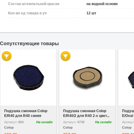
Состав штемпельной краски
на водной основе
Кол-во ед товара в уп
12 шт
Cопутствующие товары
В избранное
В избранное
Подушка сменная Colop
Подушка сменная Colop
Подуш
E/R40 для R40 синяя
E/R40/2 для R40 2-х цвет...
E/Oval 
Артикул:
864
На складе
Артикул:
4738
На складе
Артику
Colop
Colop
Colop