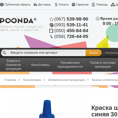
Публичная оферта
Доставка
Оплата
Гарантии
Помощь
Д
(067)
539-98-90
Время ра
9:00 - 1
(093)
539-11-41
Интернет магазин товаров для
офиса, школы и творчества
(050)
450-84-84
(056)
726-44-95
Наприме
Бумага и
Письменные
Папки и системы
бумажная
Канцтовары
принадлежности
архивации
продукция
Главная
Канцтовары
Штемпельная продукция
Краска штемпель
Краска 
синяя 30