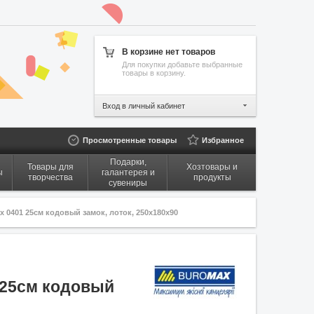
В корзине нет товаров
Для покупки добавьте выбранные
товары в корзину.
Вход в личный кабинет
Просмотренные товары
Избранное
Подарки,
Товары для
Хозтовары и
ы
галантерея и
творчества
продукты
сувениры
x 0401 25см кодовый замок, лоток, 250x180x90
 25см кодовый