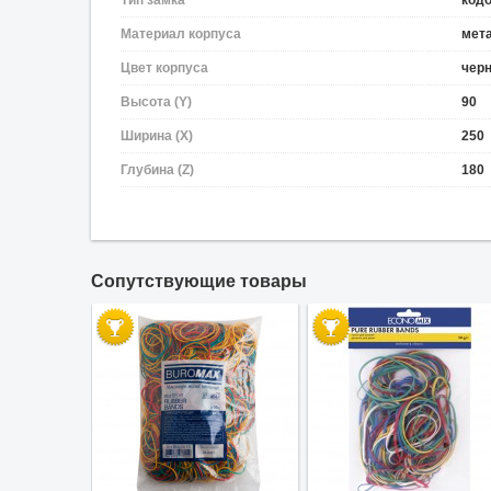
Тип замка
код
Материал корпуса
мет
Цвет корпуса
чер
Высота (Y)
90
Ширина (X)
250
Глубина (Z)
180
Cопутствующие товары