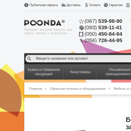
Публичная оферта
Доставка
Оплата
Гарантии
(067)
539-98-90
(093)
539-11-41
Интернет магазин товаров для
офиса, школы и творчества
(050)
450-84-84
(056)
726-44-95
Бумага и бумажная
Письменные
Канцтовары
продукция
принадлежнос
Главная
Офисная техника и оборудование
Мебель и 
Б
з