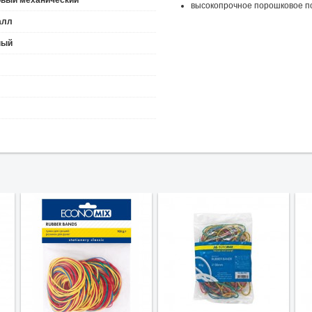
овый механический
высокопрочное порошковое п
алл
ный