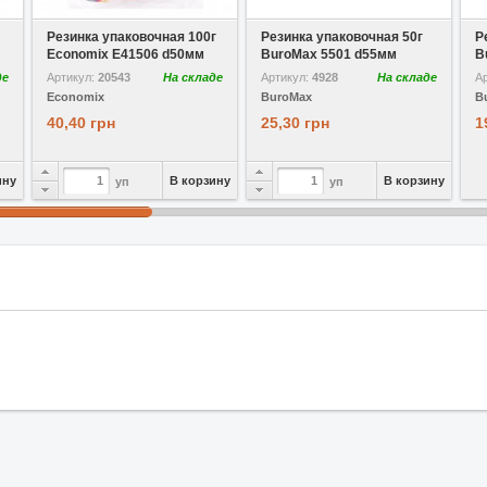
В избранное
В избранное
Резинка упаковочная 100г
Резинка упаковочная 50г
Р
Economix E41506 d50мм
BuroMax 5501 d55мм
B
де
Артикул:
20543
На складе
Артикул:
4928
На складе
А
Economix
BuroMax
B
40,40 грн
25,30 грн
1
ину
В корзину
В корзину
уп
уп