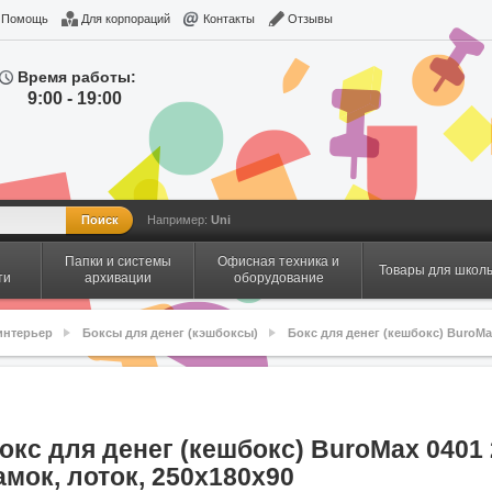
Помощь
Для корпораций
Контакты
Отзывы
Время работы:
9:00 - 19:00
Например:
Uni
Папки и системы
Офисная техника и
Товары для школ
ти
архивации
оборудование
интерьер
Боксы для денег (кэшбоксы)
Бокс для денег (кешбокс) BuroMa
окс для денег (кешбокс) BuroMax 0401
амок, лоток, 250x180x90