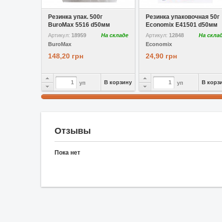
В избранное
В избранное
Резинка упак. 500г
Резинка упаковочная 50г
BuroMax 5516 d50мм
Economix E41501 d50мм
Артикул:
18959
На складе
Артикул:
12848
На скла
BuroMax
Economix
148,20 грн
24,90 грн
В корзину
В корз
уп
уп
Отзывы
Пока нет