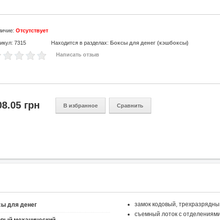
личие:
Отсутствует
икул: 7315
Находится в разделах:
Боксы для денег (кэшбоксы)
Написать отзыв
08.05 грн
В избранное
Сравнить
замок кодовый, трехразрядн
сы для денег
съемный лоток с отделениями