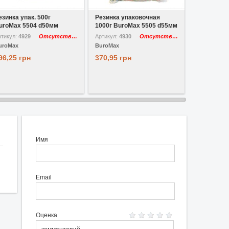
В избранное
В избранное
В 
езинка упак. 500г
Резинка упаковочная
Бокс для 
uroMax 5504 d50мм
1000г BuroMax 5505 d55мм
0410 24 кл
ртикул:
4929
Отсутствует
Артикул:
4930
Отсутствует
Артикул:
731
uroMax
BuroMax
BuroMax
96,25 грн
370,95 грн
1021,20 г
Имя
Email
Оценка