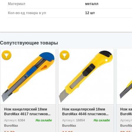
Материал
металл
Кол-во ед товара в уп
12 шт
Cопутствующие товары
В избранное
В избранное
Нож канцелярский 18мм
Нож канцелярский 18мм
Нож к
BuroMax 4617 пластиков...
BuroMax 4646 пластиков...
BuroMa
Артикул:
6384
На складе
Артикул:
16854
На складе
Артику
BuroMax
BuroMax
BuroM