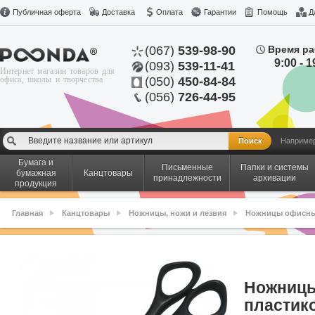
Публичная оферта
Доставка
Оплата
Гарантии
Помощь
Д
(067)
539-98-90
Время ра
9:00 - 1
(093)
539-11-41
Интернет магазин товаров для
офиса, школы и творчества
(050)
450-84-84
(056)
726-44-95
Наприме
Бумага и
Письменные
Папки и системы
бумажная
Канцтовары
принадлежности
архивации
продукция
Главная
Канцтовары
Ножницы, ножи и лезвия
Ножницы офисн
Ножницы
пластик