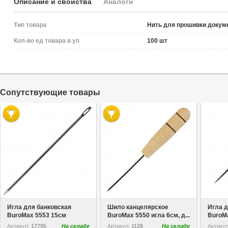
Описание и свойства
Аналоги
Тип товара
Нить для прошивки докум
Кол-во ед товара в уп
100 шт
Cопутствующие товары
В избранное
В избранное
Игла для банковская
Шило канцелярское
Игла 
BuroMax 5553 15см
BuroMax 5550 игла 6см, д...
BuroMa
Артикул:
17795
На складе
Артикул:
1128
На складе
Артику