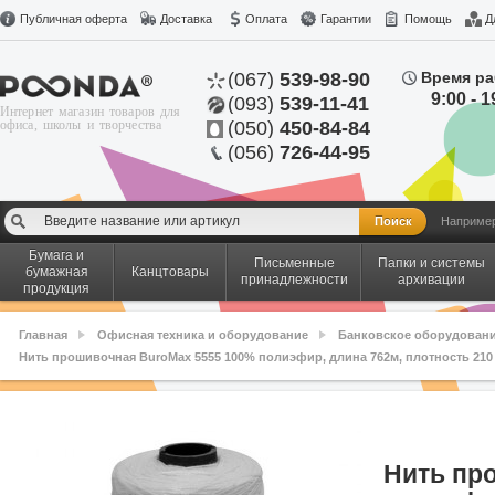
Публичная оферта
Доставка
Оплата
Гарантии
Помощь
Д
(067)
539-98-90
Время ра
9:00 - 1
(093)
539-11-41
Интернет магазин товаров для
офиса, школы и творчества
(050)
450-84-84
(056)
726-44-95
Наприме
Бумага и
Письменные
Папки и системы
бумажная
Канцтовары
принадлежности
архивации
продукция
Главная
Офисная техника и оборудование
Банковское оборудован
Нить прошивочная BuroMax 5555 100% полиэфир, длина 762м, плотность 210 т
Нить пр